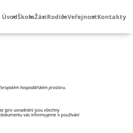
Úvod
Škola
Žáci
Rodiče
Veřejnost
Kontakty
v Evropském hospodářském prostoru.
ogie (pro usnadnění jsou všechny
ném dokumentu vás informujeme o používání