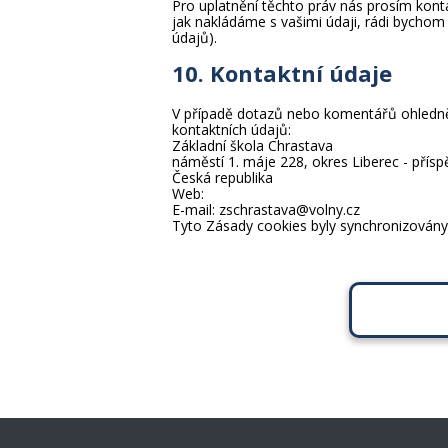
Pro uplatnění těchto práv nás prosím konta
jak nakládáme s vašimi údaji, rádi bychom
údajů).
10. Kontaktní údaje
V případě dotazů nebo komentářů ohledně 
kontaktních údajů:
Základní škola Chrastava
náměstí 1. máje 228, okres Liberec - přís
Česká republika
Web:
https://www.zschrastava.cz
E-mail:
zschrastava@
volny.cz
Tyto Zásady cookies byly synchronizován