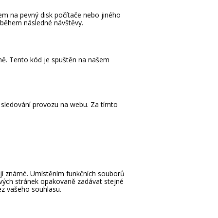
em na pevný disk počítače nebo jiného
n během následné návštěvy.
vně. Tento kód je spuštěn na našem
e sledování provozu na webu. Za tímto
vají známé. Umístěním funkčních souborů
vých stránek opakovaně zadávat stejné
ez vašeho souhlasu.