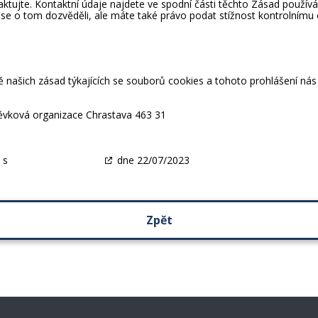
ktujte. Kontaktní údaje najdete ve spodní části těchto Zásad používán
 se o tom dozvěděli, ale máte také právo podat stížnost kontrolním
našich zásad týkajících se souborů cookies a tohoto prohlášení nás
pěvková organizace Chrastava 463 31
y s
cookiedatabase.org
dne 22/07/2023
Zpět