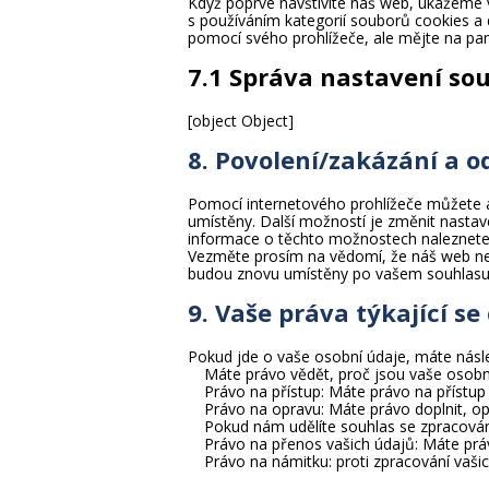
Když poprvé navštívíte náš web, ukážeme v
s používáním kategorií souborů cookies a
pomocí svého prohlížeče, ale mějte na pa
7.1 Správa nastavení so
[object Object]
8. Povolení/zakázání a o
Pomocí internetového prohlížeče můžete a
umístěny. Další možností je změnit nastav
informace o těchto možnostech naleznete
Vezměte prosím na vědomí, že náš web ne
budou znovu umístěny po vašem souhlasu,
9. Vaše práva týkající s
Pokud jde o vaše osobní údaje, máte násle
Máte právo vědět, proč jsou vaše osobn
Právo na přístup: Máte právo na přístu
Právo na opravu: Máte právo doplnit, opr
Pokud nám udělíte souhlas se zpracován
Právo na přenos vašich údajů: Máte práv
Právo na námitku: proti zpracování vaši