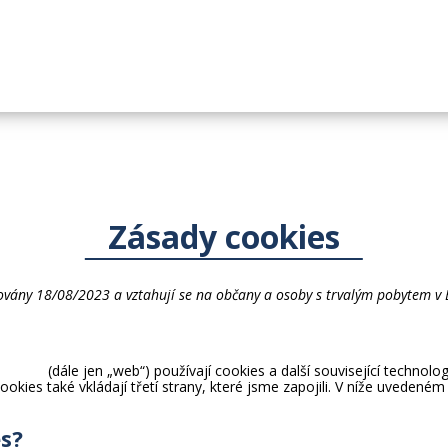
Zásady cookies
izovány 18/08/2023 a vztahují se na občany a osoby s trvalým pobytem 
tava.cz
(dále jen „web“) používají cookies a další související technol
ookies také vkládají třetí strany, které jsme zapojili. V níže uvede
es?