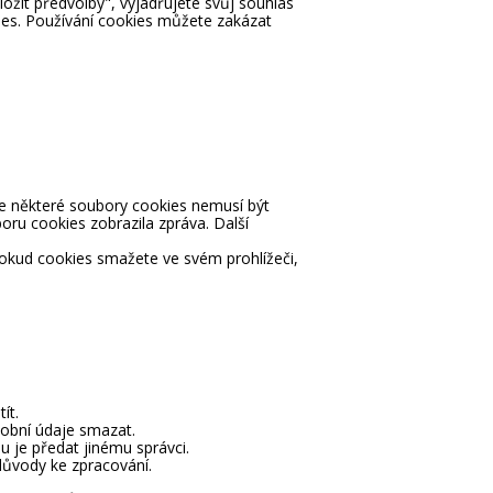
ožit předvolby", vyjadřujete svůj souhlas
es. Používání cookies můžete zakázat
e některé soubory cookies nemusí být
oru cookies zobrazila zpráva. Další
okud cookies smažete ve svém prohlížeči,
ít.
sobní údaje smazat.
 je předat jinému správci.
důvody ke zpracování.