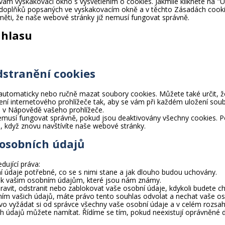
ám vyskakovací okno s vysvětlením o cookies. Jakmile kliknete na "Ul
 doplňků popsaných ve vyskakovacím okně a v těchto Zásadách cooki
měti, že naše webové stránky již nemusí fungovat správně.
uhlasu
dstranění cookies
utomaticky nebo ručně mazat soubory cookies. Můžete také určit, ž
ení internetového prohlížeče tak, aby se vám při každém uložení soub
 v Nápovědě vašeho prohlížeče.
musí fungovat správně, pokud jsou deaktivovány všechny cookies. P
 když znovu navštívíte naše webové stránky.
e osobních údajů
dující práva:
í údaje potřebné, co se s nimi stane a jak dlouho budou uchovány.
p k vašim osobním údajům, které jsou nám známy.
avit, odstranit nebo zablokovat vaše osobní údaje, kdykoli budete cht
ím vašich údajů, máte právo tento souhlas odvolat a nechat vaše o
o vyžádat si od správce všechny vaše osobní údaje a v celém rozsahu
ch údajů můžete namítat. Řídíme se tím, pokud neexistují oprávněné 