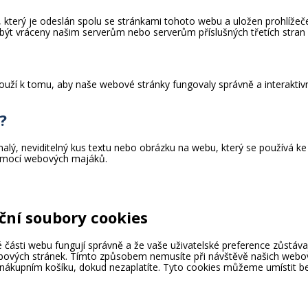
 který je odeslán spolu se stránkami tohoto webu a uložen prohlížeč
 být vráceny našim serverům nebo serverům příslušných třetích stra
louží k tomu, aby naše webové stránky fungovaly správně a interakti
?
lý, neviditelný kus textu nebo obrázku na webu, který se používá k
pomocí webových majáků.
ční soubory cookies
ité části webu fungují správně a že vaše uživatelské preference zůstá
ových stránek. Tímto způsobem nemusíte při návštěvě našich webo
 nákupním košíku, dokud nezaplatíte. Tyto cookies můžeme umístit b