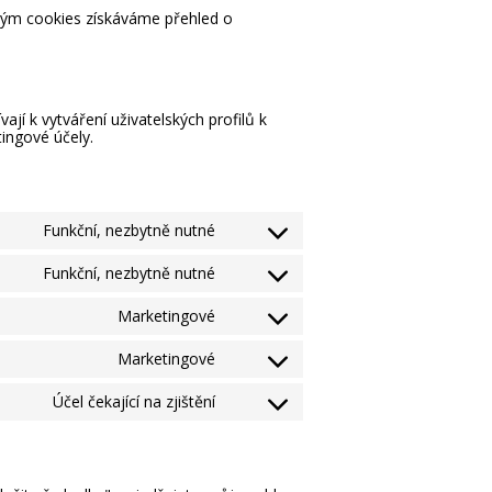
ckým cookies získáváme přehled o
jí k vytváření uživatelských profilů k
ingové účely.
Funkční, nezbytně nutné
Consent
to
Funkční, nezbytně nutné
service
Consent
wordpress
to
Marketingové
service
Consent
wordfence
to
Marketingové
service
Consent
google-
to
fonts
Účel čekající na zjištění
service
Consent
google-
to
maps
service
ostatní