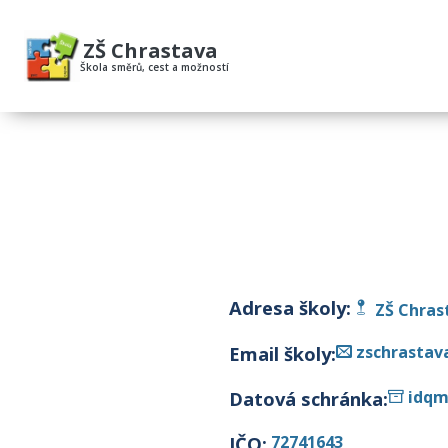
ZŠ Chrastava
Škola směrů, cest a možností
Adresa školy:
ZŠ Chrast
Email školy:
zschrastav
Datová schránka:
idqm
IČO:
72741643