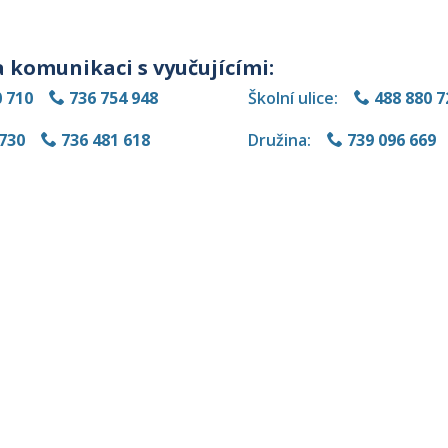
 komunikaci s vyučujícími:
 710
736 754 948
Školní ulice:
488 880 7
730
736 481 618
Družina:
739 096 669