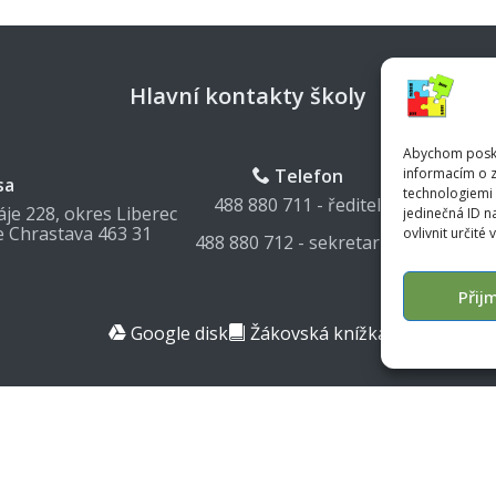
Hlavní kontakty školy
Abychom poskyt
informacím o z
Telefon
sa
M
technologiemi 
488 880 711 - ředitel
je 228, okres Liberec
jedinečná ID 
zschrastav
e Chrastava 463 31
ovlivnit určité 
488 880 712 - sekretariát
Přij
Google disk
Žákovská knížka
Zásady cookies
|
GDPR
Starý web
|
Administrace
© 2026 Základní škola Chrastava
Vytvořil
Ivan Kraus