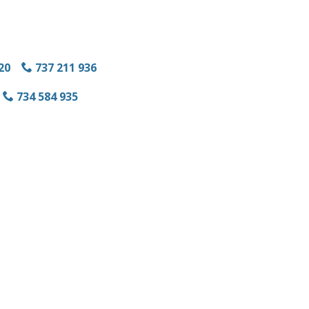
20
737 211 936
734 584 935