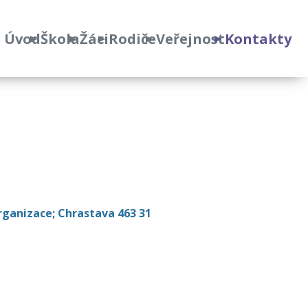
Úvod
Škola
Žáci
Rodiče
Veřejnost
Kontakty
rganizace; Chrastava 463 31