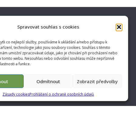
Spravovat souhlas s cookies
li co nejlepší služby, používáme k ukládání a/nebo přístupu k
ařízení, technologie jako jsou soubory cookies. Souhlas s těmito
ail
Datová schránka
nám umožní zpracovávat údaje, jako je chování při procházení nebo
na tomto webu. Nesouhlas nebo odvolání souhlasu může nepříznivě
a@volny.cz
idqmkd8
vlastnosti a funkce.
mout
Odmítnout
Zobrazit předvolby
Zásady cookies
Prohlášení o ochraně osobních údajů