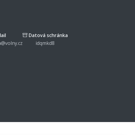
ail
Datová schránka
a@volny.cz
idqmkd8