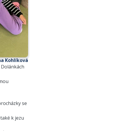
na Kohlíková
v Dolánkách
rmou
 procházky se
také k jezu