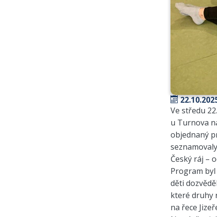
22.10.202
Ve středu 22
u Turnova n
objednaný p
seznamovaly
Český ráj – 
Program byl 
děti dozvěděl
které druhy 
na řece Jizeř