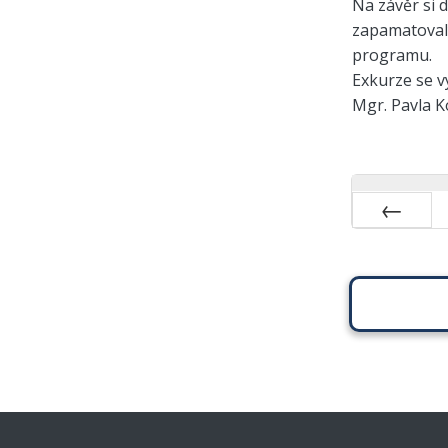
Na závěr si d
zapamatoval
programu.
Exkurze se v
Mgr. Pavla K
Předchozí