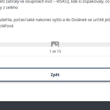
ěti zahrály ve skupinách kvíz – RISKUJ, kde si zopakovaly, co 
y z celého
ydařila, počasí také nakonec vyšlo a do Dolánek se určitě ješ
olářová
1
ze
13
Zpět