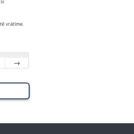
si
tě vrátíme.
Další