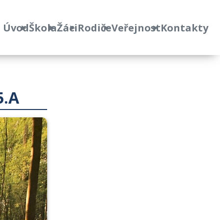
Úvod
Škola
Žáci
Rodiče
Veřejnost
Kontakty
5.A