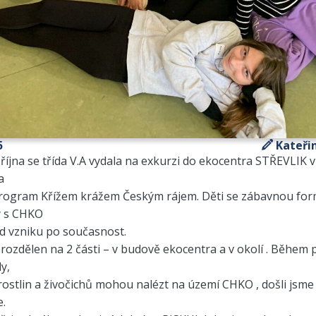
5
Kateři
.října se třída V.A vydala na exkurzi do ekocentra STŘEVLIK 
a
rogram Křížem krážem Českým rájem. Děti se zábavnou fo
 s CHKO
od vzniku po současnost.
rozdělen na 2 části – v budově ekocentra a v okolí . Během
y,
rostlin a živočichů mohou nalézt na území CHKO , došli jsme 
e.