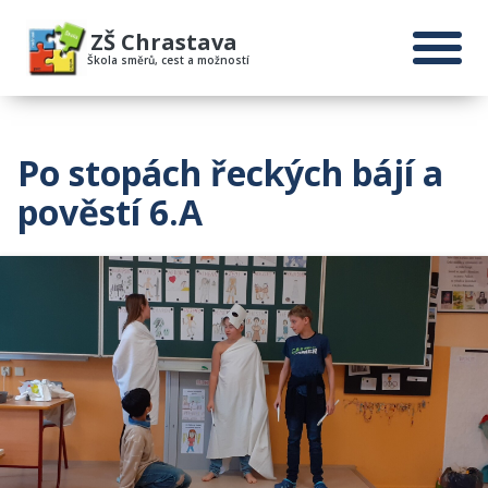
ZŠ Chrastava
Škola směrů, cest a možností
Po stopách řeckých bájí a
pověstí 6.A