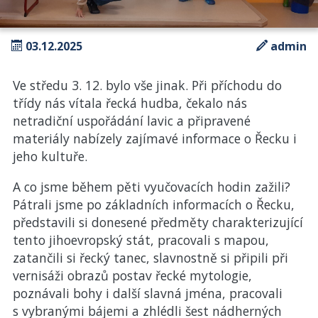
03.12.2025
admin
Ve středu 3. 12. bylo vše jinak. Při příchodu do
třídy nás vítala řecká hudba, čekalo nás
netradiční uspořádání lavic a připravené
materiály nabízely zajímavé informace o Řecku i
jeho kultuře.
A co jsme během pěti vyučovacích hodin zažili?
Pátrali jsme po základních informacích o Řecku,
představili si donesené předměty charakterizující
tento jihoevropský stát, pracovali s mapou,
zatančili si řecký tanec, slavnostně si připili při
vernisáži obrazů postav řecké mytologie,
poznávali bohy i další slavná jména, pracovali
s vybranými bájemi a zhlédli šest nádherných