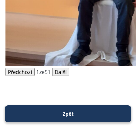
Předchozí
1
ze
51
Další
Zpět