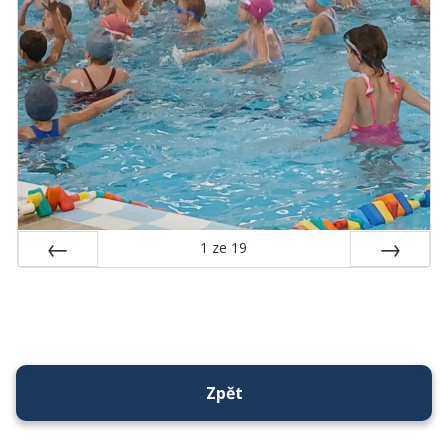
1
ze
19
Předchozí
Další
Zpět