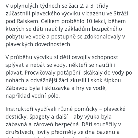
V uplynulých týdnech se žáci 2. a 3. třídy
zúčastnili plaveckého výcviku v bazénu ve Stráži
pod Ralskem. Celkem proběhlo 10 lekcí, během
kterých se děti naučily základům bezpečného
pobytu ve vodě a postupně se zdokonalovaly v
plaveckých dovednostech.
V průběhu výcviku si děti osvojily schopnost
splývat a nebát se vody, někteří se naučili i
plavat. Procvičovaly potápění, skákaly do vody po
nohách a odvážnější žáci zkusili i skok šipkou.
Zábavou byla i skluzavka a hry ve vodě,
například vodní pólo.
Instruktoři využívali různé pomůcky – plavecké
destičky, špagety a další – aby výuka byla
zábavná a zároveň bezpečná. Děti soutěžily v
družstvech, lovily předměty ze dna bazénu a