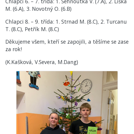
Chlapci 6. – 7. třída: 1. Sehnoutka V. (7.A), 2. Liška
M. (6.A), 3. Novotný O. (6.B)
Chlapci 8. – 9. třída: 1. Strnad M. (8.C), 2. Turcanu
T. (8.C), Petřík M. (8.C)
Děkujeme všem, kteří se zapojili, a těšíme se zase
za rok!
(K.Kašková, V.Severa, M.Dang)