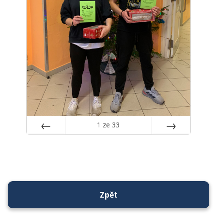
1
ze
33
Předchozí
Další
Zpět