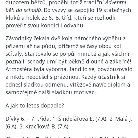
dupotem běžců, proběhl totiž tradiční
Adventní
běh do schodů
. Do výzvy se zapojilo 19 statečných
kluků a holek ze 6.–8. tříd, kteří se rozhodli
prověřit svou kondici i odvahu.
Závodníky čekala dvě kola náročného výběhu z
přízemí až na půdu, přičemž se časy obou kol
sčítaly. Startovalo se po půl minutě a jak všichni
poznali, schody umí být pěkně dlouhé a zákeřné!
Atmosféra byla výborná, fandilo se, povzbuzovalo
a nikdo neodešel s prázdnou. Každý účastník si
odnesl sladkou odměnu, vítězové navíc diplom a
samozřejmě další sladkou motivaci.
A jak to letos dopadlo?
Dívky 6. – 7. třída: 1. Šindelářová E. (7.A), 2. Malá J.
(6.A), 3. Kracíková B. (7.A)