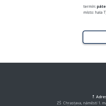
termín:
páte
místo: hala 
Adre
ZŠ Chrastava, náměstí 1. má