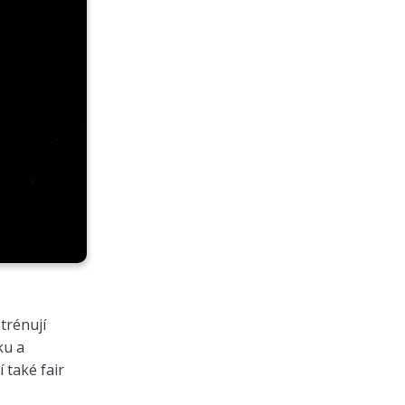
trénují
ku a
 také fair