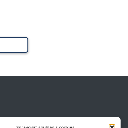
ail
Datová schránka
a@volny.cz
idqmkd8
Spravovat souhlas s cookies