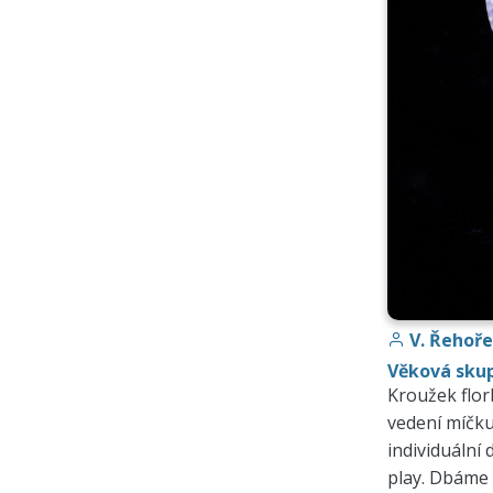
V. Řehoř
Věková skupin
Kroužek flor
vedení míčku
individuální 
play. Dbáme n