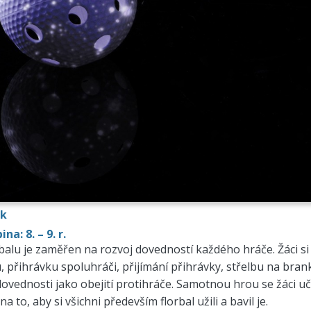
ek
a: 8. – 9. r.
balu je zaměřen na rozvoj dovedností každého hráče. Žáci si 
, přihrávku spoluhráči, přijímání přihrávky, střelbu na bran
dovednosti jako obejití protihráče. Samotnou hrou se žáci učí
a to, aby si všichni především florbal užili a bavil je.