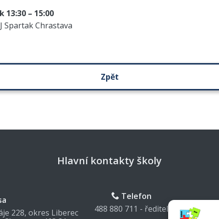
k 13:30 – 15:00
TJ Spartak Chrastava
Zpět
Hlavní kontakty školy
Telefon
sa
M
488 880 711 - ředitel
je 228, okres Liberec
zschrastav